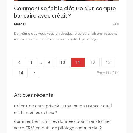
Comment se fait la clôture d’un compte
bancaire avec crédit ?
Marc D.
0
De même que vous vous en doutiez, plusieurs raisons peuvent
motiver un client à fermer son compte. Il peut s’agir...
Page
Page
Page
Page
Page
Page
1
…
9
10
11
12
13
Page
14
Page 11 of 14
Articles récents
Créer une entreprise à Dubaï ou en France : quel
est le meilleur choix ?
Comment enrichir les données pour transformer
votre CRM en outil de pilotage commercial ?