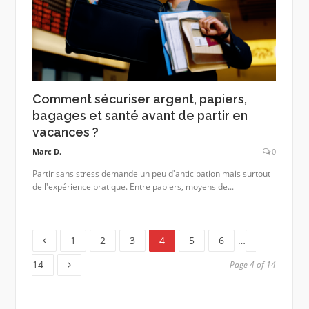
Comment sécuriser argent, papiers,
bagages et santé avant de partir en
vacances ?
Marc D.
0
Partir sans stress demande un peu d'anticipation mais surtout
de l'expérience pratique. Entre papiers, moyens de...
Page
Page
Page
Page
Page
Page
Page
1
2
3
4
5
6
…
14
Page 4 of 14