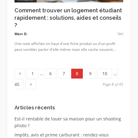
Comment trouver un logement étudiant
rapidement : solutions, aides et conseils
?
Marc D.
0
Une note affichée en haut d'une fiche produit ou d'un profil
peut sembler parler d'elle même mais elle cache souvent...
Page
Page
Page
Page
Page
Page
Page
1
…
6
7
8
9
10
…
45
Page 8 of 45
Articles récents
Est-il rentable de louer sa maison pour un shooting
photo ?
Impôts, avis et prime carburant : rendez-vous