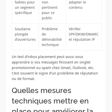
faibles pour
non
adapter le
un segment
pertinent
contenu
spécifique
pour ce
public
Soudaine
Problème
Vérifier
plongée
de
SPF/DKIM/DMARC
d’ouvertures
délivrabilité
et réputation IP
technique
Un test d’inbox placement peut aussi vous
apprendre si vos messages finissent en onglet
promotionnel ou spam chez Gmail, Outlook, etc.
C’est souvent le signe d’un problème de réputation
ou de format.
Quelles mesures
techniques mettre en
place pour améliorer la