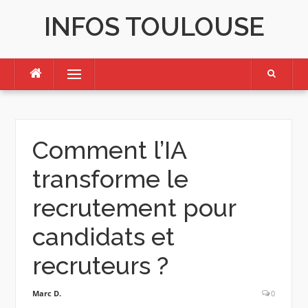
Skip
INFOS TOULOUSE
to
content
Menu
Comment l’IA
transforme le
recrutement pour
candidats et
recruteurs ?
Marc D.
0