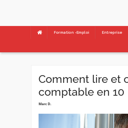
Skip
to
content
Formation -Emploi
Entreprise
Comment lire et 
comptable en 10 
Marc D.