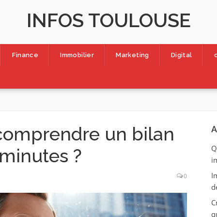
INFOS TOULOUSE
Finance
Immobilier
Marketing
Digital
comprendre un bilan
A
Q
minutes ?
i
I
0
d
C
q