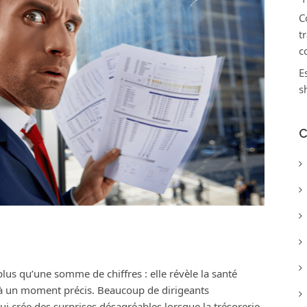
C
t
c
E
s
C
lus qu’une somme de chiffres : elle révèle la santé
e à un moment précis. Beaucoup de dirigeants
 qui crée des surprises désagréables lorsque la trésorerie