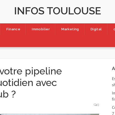
INFOS TOULOUSE
Finance
Immobilier
Marketing
Digital
votre pipeline
A
E
otidien avec
s
ub ?
I
f
0
C
7