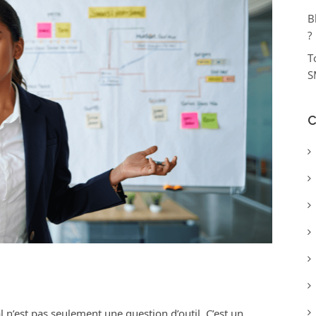
B
?
T
S
C
 n’est pas seulement une question d’outil. C’est un