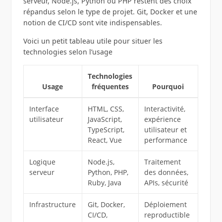
serveur, Node.js, Python ou PHP restent des choix
répandus selon le type de projet. Git, Docker et une
notion de CI/CD sont vite indispensables.
Voici un petit tableau utile pour situer les
technologies selon l’usage
Technologies
Usage
fréquentes
Pourquoi
Interface
HTML, CSS,
Interactivité,
utilisateur
JavaScript,
expérience
TypeScript,
utilisateur et
React, Vue
performance
Logique
Node.js,
Traitement
serveur
Python, PHP,
des données,
Ruby, Java
APIs, sécurité
Infrastructure
Git, Docker,
Déploiement
CI/CD,
reproductible