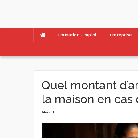
Skip
to
content
Formation -Emploi
Entreprise
Quel montant d’ar
la maison en cas 
Marc D.