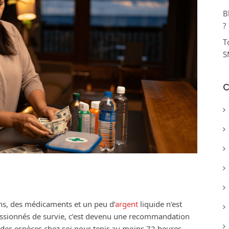
B
?
T
S
C
ons, des médicaments et un peu d’
argent
liquide n’est
ssionnés de survie, c’est devenu une recommandation
 des espèces chez soi pour tenir au moins 72 heures