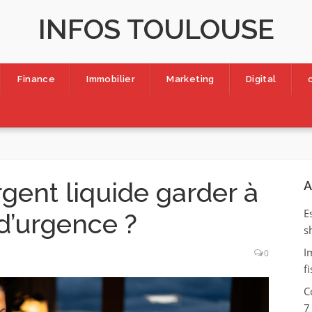
INFOS TOULOUSE
Finance
Immobilier
Marketing
Digital
gent liquide garder à
A
E
d’urgence ?
s
I
0
f
C
7