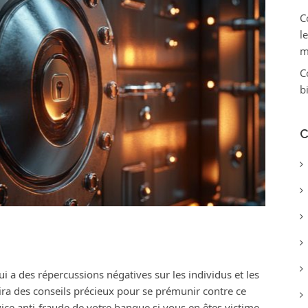
C
l
m
C
b
C
 a des répercussions négatives sur les individus et les
rnira des conseils précieux pour se prémunir contre ce
ice anti-fraude de votre banque si vous en êtes victime.