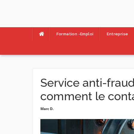
Skip
to
content
Formation -Emploi
Entreprise
Service anti-fraud
comment le contac
Marc D.