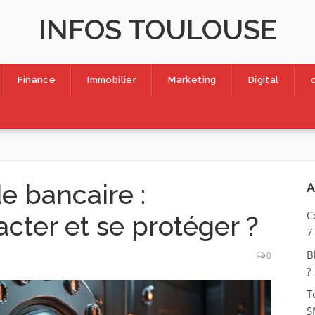
INFOS TOULOUSE
Finance
Immobilier
Marketing
Digital
e bancaire :
A
C
ter et se protéger ?
7
B
0
?
T
S