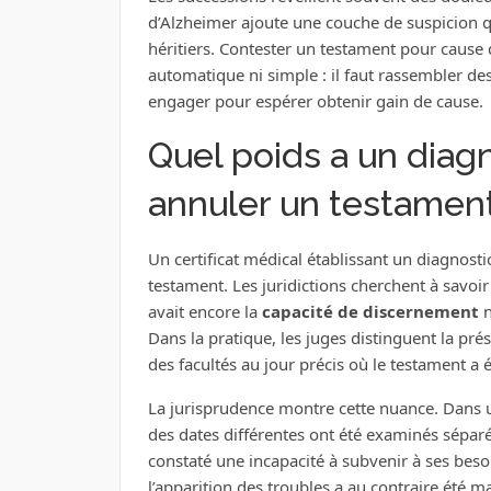
d’Alzheimer ajoute une couche de suspicion 
héritiers. Contester un testament pour cause d
automatique ni simple : il faut rassembler d
engager pour espérer obtenir gain de cause.
Quel poids a un diag
annuler un testamen
Un certificat médical établissant un diagnostic
testament. Les juridictions cherchent à savoir
avait encore la
capacité de discernement
n
Dans la pratique, les juges distinguent la pré
des facultés au jour précis où le testament a é
La jurisprudence montre cette nuance. Dans u
des dates différentes ont été examinés sépar
constaté une incapacité à subvenir à ses bes
l’apparition des troubles a au contraire été m