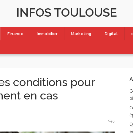
INFOS TOULOUSE
Finance
Immobilier
Marketing
Digital
es conditions pour
A
C
ment en cas
b
C
é
0
Q
e