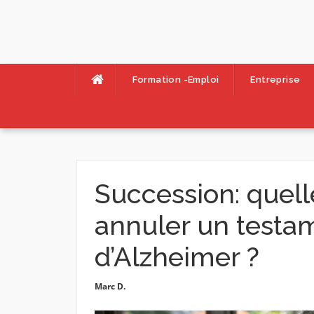
Skip
to
content
Formation -Emploi
Entreprise
Succession: quell
annuler un testa
d’Alzheimer ?
Marc D.