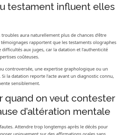
u testament influent elles
s troubles aura naturellement plus de chances d’être
ns témoignages rapportent que les testaments olographes
ifficultés aux juges, car la datation et l’authenticité
pertises coûteuses.
le ou controversée, une expertise graphologique ou un
Si la datation reporte l’acte avant un diagnostic connu,
mente sensiblement.
er quand on veut contester
use d’altération mentale
autes. Attendre trop longtemps après le décès pour
eposer uniquement sur des affirmations orales sans