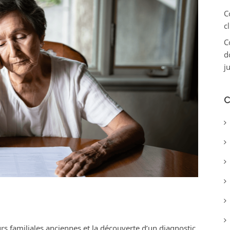
C
c
C
d
ju
C
rs familiales anciennes et la découverte d’un diagnostic