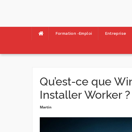
Skip
to
content
Formation -Emploi
Entreprise
Qu’est-ce que W
Installer Worker ?
Martin