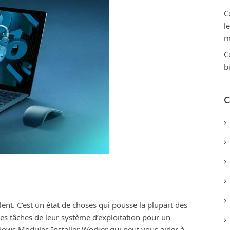
C
l
m
C
b
C
lent. C’est un état de choses qui pousse la plupart des
des tâches de leur système d’exploitation pour un
ows Modules Installer Worker qui peut vous aider à