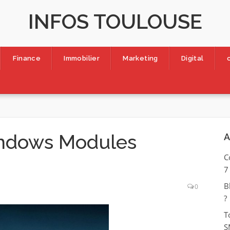
INFOS TOULOUSE
Finance
Immobilier
Marketing
Digital
indows Modules
A
C
7
B
0
?
T
S