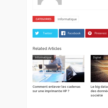
Informatique
CATEGORIES
Twitter
Facebook
Pinterest
Related Articles
Informatique
Digital
Comment enlever les cadenas
Le big data
sur une imprimante HP ?
des donnée
société