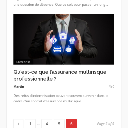
une question de dépense. Que ce soit pour passer un long...
Entreprise
Qu’est-ce que l’assurance multirisque
professionnelle ?
Martin
0
Des refus d’indemnisation peuvent souvent survenir dans le
cadre d’un contrat d’assurance multirisque...
Page
Page
Page
Page
1
…
4
5
6
Page 6 of 6